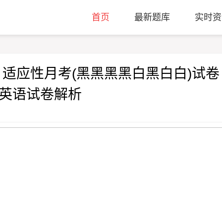
首页
最新题库
实时资
月适应性月考(黑黑黑黑白黑白白)试卷
、英语试卷解析