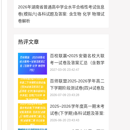
2026年湖南省普通高中学业水平合格性考试信息
卷(模拟六)各科试题及答案: 含生物 化学 物理试
卷解析
热评文章
百校联赢•2025安徽名校大联
考一试卷及答案汇总（含数学
化学 物理等7份）
2027-03-05 23:42:47
百师联盟2025-2026学年高二
下学期阶段测试卷(四)4试卷及
答案汇总: 含英语 化学(鲁科版
2026-07-09 23:43:28
90分钟多选) 生物(75分钟 单
2025~2026学年度高一期末考
选)试卷解析
试卷(下学期)各科试题及答案:
含政治(必修3) 物理(必修第二
2026-06-20 23:43:43
册) 化学(必修第二册 RJ)试卷