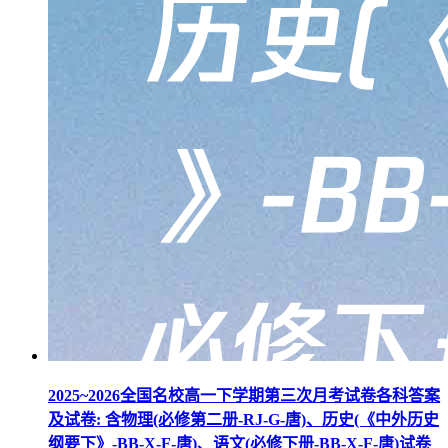
2025~2026全国名校高一下学期第三次月考试卷各科答案
及试卷: 含物理(必修第二册-RJ-G-唐)、历史(《中外历史
纲要下》-BB-X-F-唐)、语文(必修下册-BB-X-F-唐)试卷